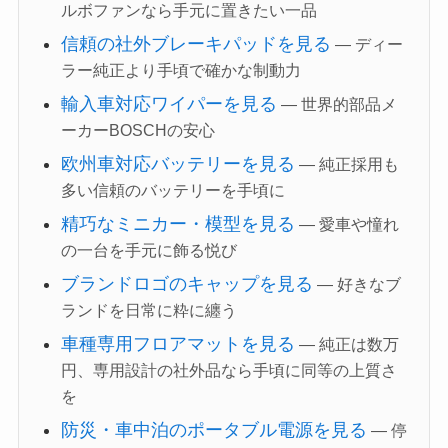
ルボファンなら手元に置きたい一品
信頼の社外ブレーキパッドを見る
— ディー
ラー純正より手頃で確かな制動力
輸入車対応ワイパーを見る
— 世界的部品メ
ーカーBOSCHの安心
欧州車対応バッテリーを見る
— 純正採用も
多い信頼のバッテリーを手頃に
精巧なミニカー・模型を見る
— 愛車や憧れ
の一台を手元に飾る悦び
ブランドロゴのキャップを見る
— 好きなブ
ランドを日常に粋に纏う
車種専用フロアマットを見る
— 純正は数万
円、専用設計の社外品なら手頃に同等の上質さ
を
防災・車中泊のポータブル電源を見る
— 停