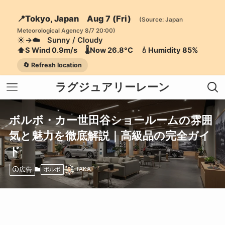
📍Tokyo, Japan Aug 7 (Fri)
(Source: Japan
Meteorological Agency 8/7 20:00)
☀️→☁️ Sunny / Cloudy
⬆️S Wind 0.9m/s 🌡️Now 26.8°C 💧Humidity 85%
🔄 Refresh location
ラグジュアリーレーン
ボルボ・カー世田谷ショールームの雰囲
気と魅力を徹底解説｜高級品の完全ガイ
ド
広告
TAKA
ボルボ