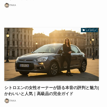
TAKA
シトロエン
シトロエンの女性オーナーが語る本音の評判と魅力|
かわいいと人気｜高級品の完全ガイド
TAKA