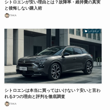
シトロエンが安い理由とは？故障率・維持費の真実
と後悔しない購入術
TAKA
シトロエン
シトロエンは本当に買ってはいけない？安いと言わ
れる3つの理由と評判を徹底調査
TAKA