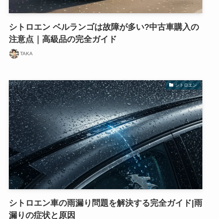
シトロエン ベルランゴは故障が多い?中古車購入の
注意点｜高級品の完全ガイド
TAKA
シトロエン
シトロエン車の雨漏り問題を解決する完全ガイド|雨
漏りの症状と原因