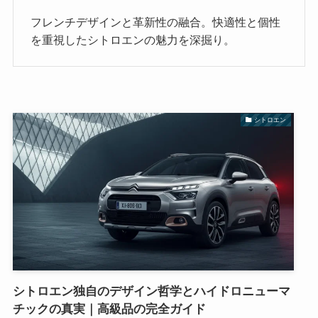
フレンチデザインと革新性の融合。快適性と個性
を重視したシトロエンの魅力を深掘り。
シトロエン
シトロエン独自のデザイン哲学とハイドロニューマ
チックの真実｜高級品の完全ガイド