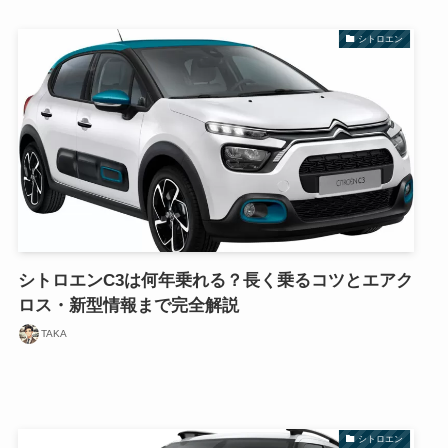
シトロエン
シトロエンC3は何年乗れる？長く乗るコツとエアク
ロス・新型情報まで完全解説
TAKA
シトロエン