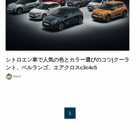
シトロエン車で人気の色とカラー選びのコツ|クーラ
ント、ベルランゴ、エアクロスc3c4c5
TAKA
1