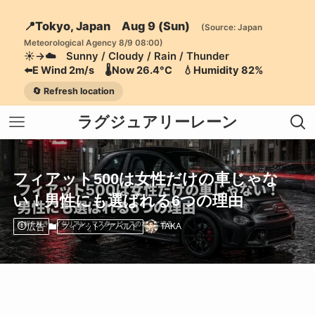
📍Tokyo, Japan Aug 9 (Sun)
(Source: Japan
Meteorological Agency 8/9 08:00)
☀️→☁️ Sunny / Cloudy / Rain / Thunder
⬅️E Wind 2m/s 🌡️Now 26.4°C 💧Humidity 82%
🔄 Refresh location
ラグジュアリーレーン
フィアット500は女性だけの車じゃな
い！男性にも選ばれる6つの理由
広告
TAKA
フィアット／アバルト