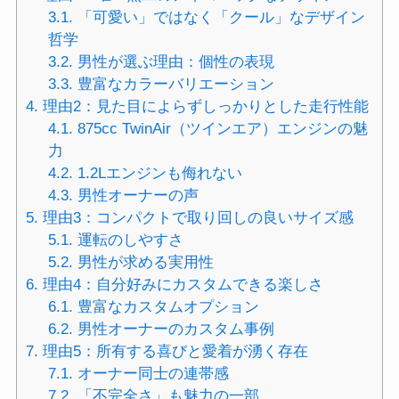
3.1.
「可愛い」ではなく「クール」なデザイン
哲学
3.2.
男性が選ぶ理由：個性の表現
3.3.
豊富なカラーバリエーション
4.
理由2：見た目によらずしっかりとした走行性能
4.1.
875cc TwinAir（ツインエア）エンジンの魅
力
4.2.
1.2Lエンジンも侮れない
4.3.
男性オーナーの声
5.
理由3：コンパクトで取り回しの良いサイズ感
5.1.
運転のしやすさ
5.2.
男性が求める実用性
6.
理由4：自分好みにカスタムできる楽しさ
6.1.
豊富なカスタムオプション
6.2.
男性オーナーのカスタム事例
7.
理由5：所有する喜びと愛着が湧く存在
7.1.
オーナー同士の連帯感
7.2.
「不完全さ」も魅力の一部