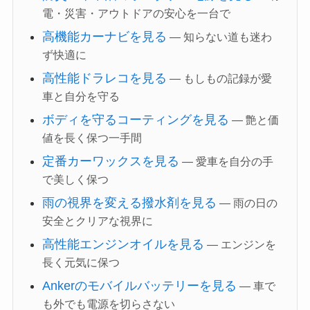
電・災害・アウトドアの安心を一台で
高機能カーナビを見る
— 知らない道も迷わ
ず快適に
高性能ドラレコを見る
— もしもの記録が愛
車と自分を守る
ボディを守るコーティングを見る
— 艶と価
値を長く保つ一手間
定番カーワックスを見る
— 愛車を自分の手
で美しく保つ
雨の視界を変える撥水剤を見る
— 雨の日の
安全とクリアな視界に
高性能エンジンオイルを見る
— エンジンを
長く元気に保つ
Ankerのモバイルバッテリーを見る
— 車で
も外でも電源を切らさない