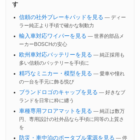
す
信頼の社外ブレーキパッドを見る
— ディー
ラー純正より手頃で確かな制動力
輸入車対応ワイパーを見る
— 世界的部品メ
ーカーBOSCHの安心
欧州車対応バッテリーを見る
— 純正採用も
多い信頼のバッテリーを手頃に
精巧なミニカー・模型を見る
— 愛車や憧れ
の一台を手元に飾る悦び
ブランドロゴのキャップを見る
— 好きなブ
ランドを日常に粋に纏う
車種専用フロアマットを見る
— 純正は数万
円、専用設計の社外品なら手頃に同等の上質さ
を
防災・車中泊のポータブル電源を見る
— 停