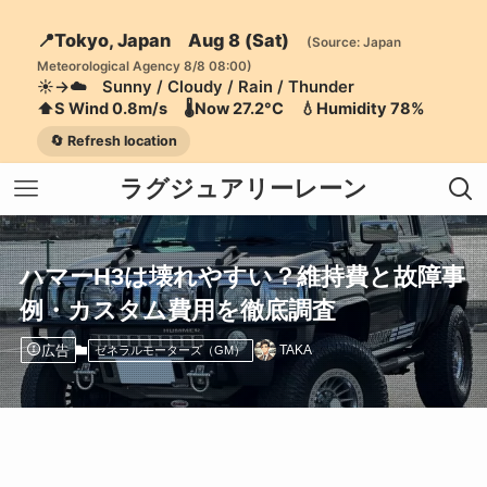
📍Tokyo, Japan Aug 8 (Sat)
(Source: Japan
Meteorological Agency 8/8 08:00)
☀️→☁️ Sunny / Cloudy / Rain / Thunder
⬆️S Wind 0.8m/s 🌡️Now 27.2°C 💧Humidity 78%
🔄 Refresh location
ラグジュアリーレーン
ハマーH3は壊れやすい？維持費と故障事
例・カスタム費用を徹底調査
広告
TAKA
ゼネラルモーターズ（GM）