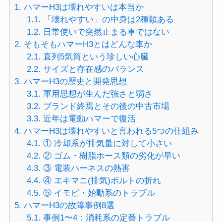
1.
ハマーH3は壊れやすいは本当か
1.1.
「壊れやすい」の中身は2種類ある
1.2.
日常使いで突然止まる車ではない
2.
そもそもハマーH3とはどんな車か
2.1.
直列5気筒という珍しい心臓
2.2.
サイズと存在感のバランス
3.
ハマーH3の歴史と開発思想
3.1.
軍用思想が生んだ強さと弱さ
3.2.
ブランド終焉とその後の中古市場
3.3.
近年は電動ハマーで復活
4.
ハマーH3は壊れやすいと言われる5つの仕組み
4.1.
① 冷却系が排気量に対して小さい
4.2.
② ゴム・樹脂ホース類の劣化が早い
4.3.
③ 電装ハーネスの熱害
4.4.
④ エキマニ(排気)ボルトの折れ
4.5.
⑤ イモビ・始動系のトラブル
5.
ハマーH3の故障事例8選
5.1.
事例1〜4：消耗系の定番トラブル