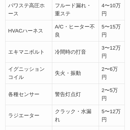
パワステ高圧ホ
フルード漏れ・
4〜10万
ース
重ステ
円
A/C・ヒーター不
5〜15万
HVACハーネス
良
円
3〜12万
エキマニボルト
冷間時の打音
円
イグニッション
2〜6万
失火・振動
コイル
円
2〜5万
各種センサー
警告灯点灯
円
クラック・水漏
5〜12万
ラジエーター
れ
円