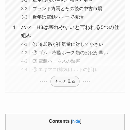
軍用思想が生んだ強さと弱さ
ブランド終焉とその後の中古市場
近年は電動ハマーで復活
ハマーH3は壊れやすいと言われる5つの仕
組み
① 冷却系が排気量に対して小さい
② ゴム・樹脂ホース類の劣化が早い
③ 電装ハーネスの熱害
④ エキマニ(排気)ボルトの折れ
もっと見る
Contents
[
hide
]