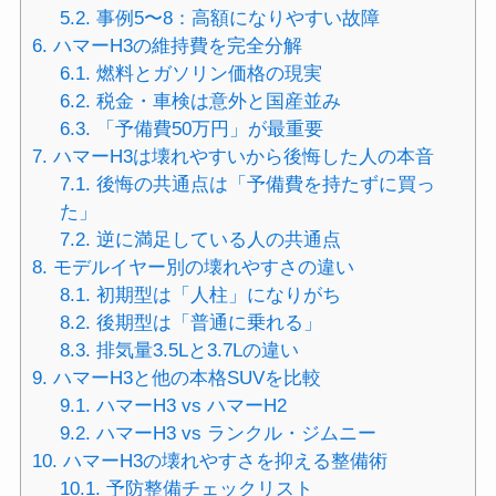
5.2.
事例5〜8：高額になりやすい故障
6.
ハマーH3の維持費を完全分解
6.1.
燃料とガソリン価格の現実
6.2.
税金・車検は意外と国産並み
6.3.
「予備費50万円」が最重要
7.
ハマーH3は壊れやすいから後悔した人の本音
7.1.
後悔の共通点は「予備費を持たずに買っ
た」
7.2.
逆に満足している人の共通点
8.
モデルイヤー別の壊れやすさの違い
8.1.
初期型は「人柱」になりがち
8.2.
後期型は「普通に乗れる」
8.3.
排気量3.5Lと3.7Lの違い
9.
ハマーH3と他の本格SUVを比較
9.1.
ハマーH3 vs ハマーH2
9.2.
ハマーH3 vs ランクル・ジムニー
10.
ハマーH3の壊れやすさを抑える整備術
10.1.
予防整備チェックリスト