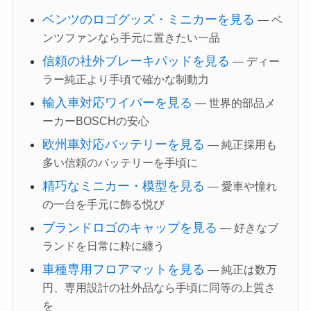
ベンツのロゴグッズ・ミニカーを見る
— ベ
ンツファンなら手元に置きたい一品
信頼の社外ブレーキパッドを見る
— ディー
ラー純正より手頃で確かな制動力
輸入車対応ワイパーを見る
— 世界的部品メ
ーカーBOSCHの安心
欧州車対応バッテリーを見る
— 純正採用も
多い信頼のバッテリーを手頃に
精巧なミニカー・模型を見る
— 愛車や憧れ
の一台を手元に飾る悦び
ブランドロゴのキャップを見る
— 好きなブ
ランドを日常に粋に纏う
車種専用フロアマットを見る
— 純正は数万
円、専用設計の社外品なら手頃に同等の上質さ
を