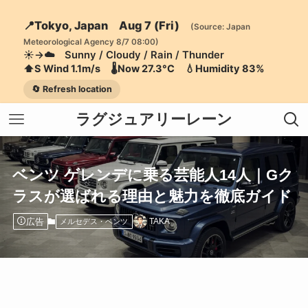
📍Tokyo, Japan Aug 7 (Fri)
(Source: Japan
Meteorological Agency 8/7 08:00)
☀️→☁️ Sunny / Cloudy / Rain / Thunder
⬆️S Wind 1.1m/s 🌡️Now 27.3°C 💧Humidity 83%
🔄 Refresh location
ラグジュアリーレーン
ベンツ ゲレンデに乗る芸能人14人｜Gク
ラスが選ばれる理由と魅力を徹底ガイド
広告
TAKA
メルセデス・ベンツ