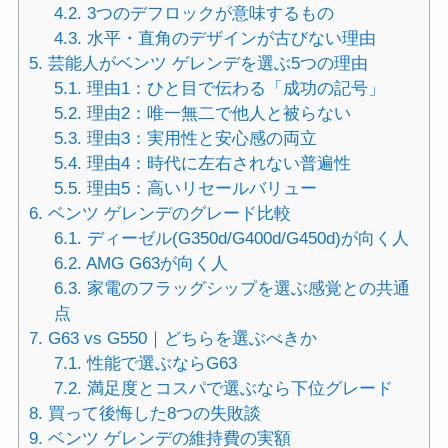
4.2.
3つのデフロックが意味するもの
4.3.
水平・直角のデザインが古びない理由
5.
芸能人がベンツ ゲレンデを選ぶ5つの理由
5.1.
理由1：ひと目で伝わる「成功の記号」
5.2.
理由2：唯一無二で他人と被らない
5.3.
理由3：実用性と安心感の両立
5.4.
理由4：時代に左右されない普遍性
5.5.
理由5：高いリセールバリュー
6.
ベンツ ゲレンデのグレード比較
6.1.
ディーゼル(G350d/G400d/G450d)が向く人
6.2.
AMG G63が向く人
6.3.
家電のフラッグシップを選ぶ感覚との共通
点
7.
G63 vs G550｜どちらを選ぶべきか
7.1.
性能で選ぶならG63
7.2.
満足度とコスパで選ぶなら下位グレード
8.
買って後悔した8つの失敗談
9.
ベンツ ゲレンデの維持費の実額