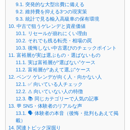
9.1.
突発的な大型出費に備える
9.2.
維持費を抑える3つの現実策
9.3.
統計で見る輸入高級車の保有環境
10.
中古で狙うゲレンデと資産価値
10.1.
リセールが崩れにくい理由
10.2.
それでも残る転売・相場の罠
10.3.
後悔しない中古選びのチェックポイント
11.
富裕層が実は選ぶもの・選ばないもの
11.1.
実は富裕層が“選ばない”ケース
11.2.
富裕層が“あえて選ぶ”ケース
12.
ベンツ ゲレンデが向く人・向かない人
12.1.
✅ 向いている人チェック
12.2.
⚠ 向いていない人の特徴
12.3.
📚 同じカテゴリーで人気の記事
13.
💬 SNS・体験者のリアルな声
13.1.
🗣 体験者の本音（後悔・批判もあえて掲
載）
14.
関連トピック深掘り