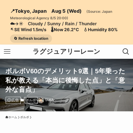
📍Tokyo, Japan Aug 5 (Wed)
(Source: Japan
Meteorological Agency 8/5 20:00)
☁️→☀️ Cloudy / Sunny / Rain / Thunder
↖️SE Wind 1.5m/s 🌡️Now 26.2°C 💧Humidity 80%
🔄 Refresh location
ラグジュアリーレーン
ボルボV60のデメリット9選｜5年乗った
私が教える「本当に後悔した点」と「意
外な盲点」
広告
TAKA
ボルボ
ホーム
ボルボ