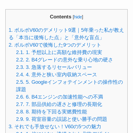
Contents
[
hide
]
1.
ボルボV60のデメリット9選｜5年乗った私が教え
る「本当に後悔した点」と「意外な盲点」
2.
ボルボV60で後悔した9つのデメリット
2.1.
1. 予想以上に高額な維持費の現実
2.2.
2. B4グレードの意外な乗り心地の硬さ
2.3.
3. 急落するリセールバリュー
2.4.
4. 意外と狭い室内収納スペース
2.5.
5. Googleインフォテインメントの操作性の
課題
2.6.
6. B4エンジンの加速性能への不満
2.7.
7. 部品供給の遅さと修理の長期化
2.8.
8. 期待を下回る実燃費性能
2.9.
9. 荷室容量の誤認と使い勝手の問題
3.
それでも手放せない！V60の5つの魅力