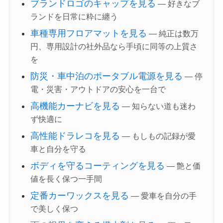
ブランドロゴのキャップを見る
— 好きなブ
ランドを日常に粋に纏う
車種専用フロアマットを見る
— 純正は数万
円、専用設計の社外品なら手頃に同等の上質さ
を
防災・車中泊のポータブル電源を見る
— 停
電・災害・アウトドアの安心を一台で
高機能カーナビを見る
— 知らない道も迷わ
ず快適に
高性能ドラレコを見る
— もしもの記録が愛
車と自分を守る
ボディを守るコーティングを見る
— 艶と価
値を長く保つ一手間
定番カーワックスを見る
— 愛車を自分の手
で美しく保つ