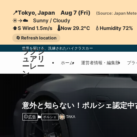
📍Tokyo, Japan Aug 7 (Fri)
(Source: Japan Mete
☀️→☁️ Sunny / Cloudy
⬆️S Wind 1.5m/s 🌡️Now 29.2°C 💧Humidity 72%
🔄 Refresh location
世界を駆ける、洗練されたハイクラスカー
ラグジ
ュアリ
ホーム
運営者情報・編集部
プラ
ーレー
ン
意外と知らない！ポルシェ認定中
広告
TAKA
ポルシェ