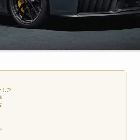
とし穴
準
度」
」
点