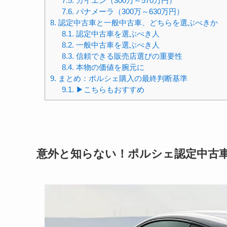
7.5.
カイエン（300万～570万円）
7.6.
パナメーラ（300万～630万円）
8.
認定中古車と一般中古車、どちらを選ぶべきか
8.1.
認定中古車を選ぶべき人
8.2.
一般中古車を選ぶべき人
8.3.
信頼できる販売店選びの重要性
8.4.
本物の価値を腕元に
9.
まとめ：ポルシェ購入の最終判断基準
9.1.
▶︎こちらもおすすめ
意外と知らない！ポルシェ認定中古