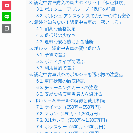
3.
認定中古車購入の最大のメリット「保証制度」
3.1.
ポルシェ・アプルーブド保証の詳細
3.2.
ポルシェ アシスタンスで万が一の時も安心
4.
意外と知らない！認定中古車の「落とし穴」
4.1.
割高な価格設定
4.2.
選択肢の少なさ
4.3.
過剰な安心感による油断
5.
ポルシェ認定中古車の賢い選び方
5.1.
予算で選ぶ
5.2.
ボディタイプで選ぶ
5.3.
利用目的で選ぶ
6.
認定中古車以外のポルシェを選ぶ際の注意点
6.1.
車両状態の徹底確認
6.2.
チューニングカーへの注意
6.3.
安易な格安車両購入を避ける
7.
ポルシェ各モデルの特徴と費用相場
7.1.
ケイマン（350万～550万円）
7.2.
マカン（480万～1,200万円）
7.3.
911カレラ（700万〜1,300万円）
7.4.
ボクスター（500万～600万円）