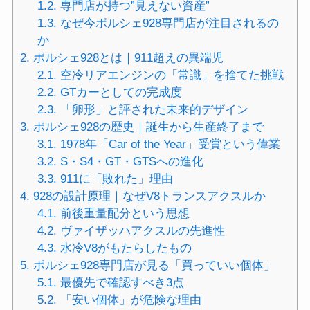
1.2.
専門店が持つ”見えない資産”
1.3.
なぜ今ポルシェ928専門店が注目されるの
か
2.
ポルシェ928とは｜911超えの異端児
2.1.
空冷リアエンジンの「常識」を捨てた挑戦
2.2.
GTカーとしての完成度
2.3.
「卵形」と評された未来的デザイン
3.
ポルシェ928の歴史｜誕生から生産終了まで
3.1.
1978年「Car of the Year」受賞という偉業
3.2.
S・S4・GT・GTSへの進化
3.3.
911に「敗れた」理由
4.
928の設計原理｜なぜV8トランスアクスルか
4.1.
前後重量配分という思想
4.2.
ヴァイザッハアクスルの先進性
4.3.
水冷V8がもたらしたもの
5.
ポルシェ928専門店が見る「買っていい個体」
5.1.
最優先で確認すべき3点
5.2.
「安い個体」が危険な理由