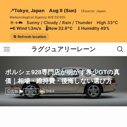
📍Tokyo, Japan Aug 9 (Sun)
(Source: Japan
Meteorological Agency 8/9 02:00)
☀️→☁️ Sunny / Cloudy / Rain / Thunder High 33°C
⬅️E Wind 1.3m/s 🌡️Now 32.9°C 💧Humidity 49%
🔄 Refresh location
ラグジュアリーレーン
ポルシェ928専門店が明かす希少GTの真
価｜相場・維持費・後悔しない選び方
広告
TAKA
ポルシェ