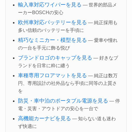
輸入車対応ワイパーを見る
— 世界的部品メ
ーカーBOSCHの安心
欧州車対応バッテリーを見る
— 純正採用も
多い信頼のバッテリーを手頃に
精巧なミニカー・模型を見る
— 愛車や憧れ
の一台を手元に飾る悦び
ブランドロゴのキャップを見る
— 好きなブ
ランドを日常に粋に纏う
車種専用フロアマットを見る
— 純正は数万
円、専用設計の社外品なら手頃に同等の上質さ
を
防災・車中泊のポータブル電源を見る
— 停
電・災害・アウトドアの安心を一台で
高機能カーナビを見る
— 知らない道も迷わ
ず快適に