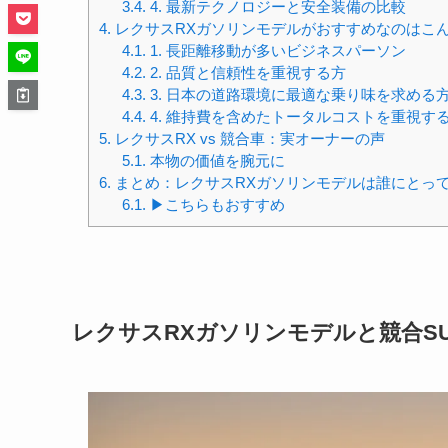
3.4.
4. 最新テクノロジーと安全装備の比較
4.
レクサスRXガソリンモデルがおすすめなのはこ
4.1.
1. 長距離移動が多いビジネスパーソン
4.2.
2. 品質と信頼性を重視する方
4.3.
3. 日本の道路環境に最適な乗り味を求める
4.4.
4. 維持費を含めたトータルコストを重視す
5.
レクサスRX vs 競合車：実オーナーの声
5.1.
本物の価値を腕元に
6.
まとめ：レクサスRXガソリンモデルは誰にとっ
6.1.
▶︎こちらもおすすめ
レクサスRXガソリンモデルと競合SU