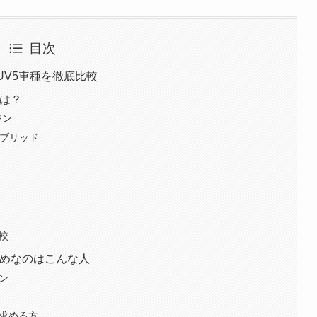
目次
UV5車種を徹底比較
とは？
ジン
イブリッド
較
すめなのはこんな人
ン
を求める方