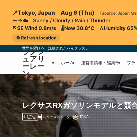
📍Tokyo, Japan Aug 6 (Thu)
(Source: Japan Me
☀️→☁️ Sunny / Cloudy / Rain / Thunder
↖️SE Wind 0.8m/s 🌡️Now 30.8°C 💧Humidity 65
🔄 Refresh location
世界を駆ける、洗練されたハイクラスカー
ラグジ
ュアリ
ホーム
運営者情報・編集部
プラ
ーレー
ン
レクサスRXガソリンモデルと競合
広告
TAKA
レクサス／トヨタ