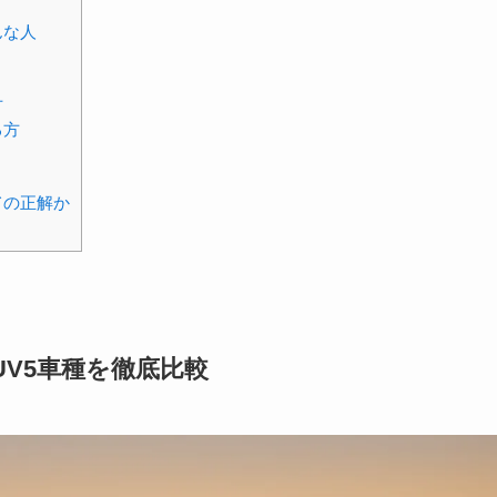
んな人
方
る方
ての正解か
V5車種を徹底比較