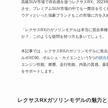
高級SUV市場で存在感を放つレクサスRX。20
させ、プレミアムSUV市場の中でも一際目を引く
ウディといった強豪ブランドもこの市場に力を入
「レクサスRXのガソリンモデルは本当に競合車
か？」このような疑問を持つ方も多いでしょう。
本記事では、レクサスRXのガソリンモデルに焦点を
ルボXC90、ポルシェ・カイエンという5つの
競合
エンジン性能、燃費、走行性能、内装の質感、最
をサポートします。
レクサスRXガソリンモデルの魅力と