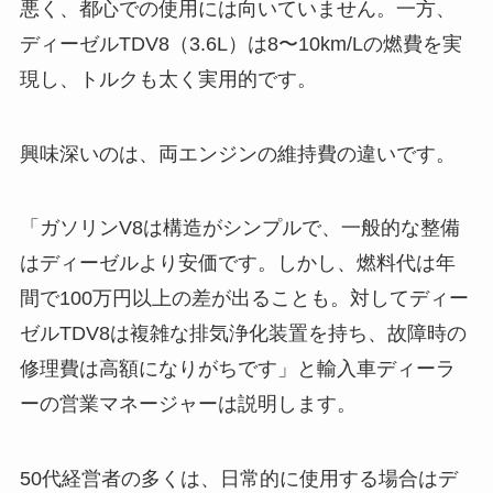
悪く、都心での使用には向いていません。一方、
ディーゼルTDV8（3.6L）は8〜10km/Lの燃費を実
現し、トルクも太く実用的です。
興味深いのは、両エンジンの維持費の違いです。
「ガソリンV8は構造がシンプルで、一般的な整備
はディーゼルより安価です。しかし、燃料代は年
間で100万円以上の差が出ることも。対してディー
ゼルTDV8は複雑な排気浄化装置を持ち、故障時の
修理費は高額になりがちです」と輸入車ディーラ
ーの営業マネージャーは説明します。
50代経営者の多くは、日常的に使用する場合はデ