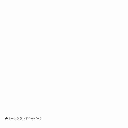
ホーム
ランドローバー