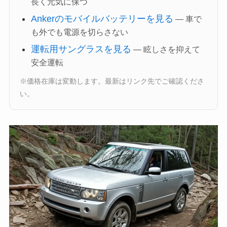
長く元気に保つ
Ankerのモバイルバッテリーを見る
— 車で
も外でも電源を切らさない
運転用サングラスを見る
— 眩しさを抑えて
安全運転
※価格在庫は変動します。最新はリンク先でご確認くださ
い。