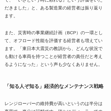
で、『いざという時に頼れる』という評価をいた
だきました」と、ある製造業の経営者は振り返り
ます。
また、災害時の事業継続計画（BCP）の一環とし
て、オフロード性能を評価する経営者も増えてい
ます。「東日本大震災の教訓から、どんな状況で
も動ける車両を持つことが経営者の責任だと考え
るようになった」という声も少なくありません。
「知る人ぞ知る」経済的なメンテナンス戦略
レンジローバーの維持費が高いというのは半分は