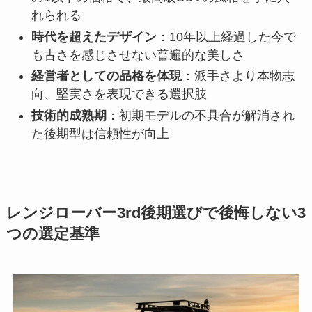
れられる
時代を超えたデザイン
：10年以上経過した今で
も古さを感じさせない普遍的な美しさ
経営者としての品格を体現
：派手さより本物志
向、堅実さを表現できる選択肢
技術的成熟期
：初期モデルの不具合が解消され
た後期型は信頼性が向上
レンジローバー3rd後期選びで後悔しない3
つの選定基準