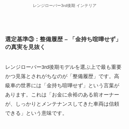
レンジローバー3rd後期 インテリア
選定基準③：整備履歴 – 「金持ち喧嘩せず」
の真実を見抜く
レンジローバー3rd後期モデルを選ぶ上で最も重要
かつ見落とされがちなのが「整備履歴」です。高
級車の世界には「金持ち喧嘩せず」という言葉が
あります。これは「お金に余裕のある前オーナー
が、しっかりとメンテナンスしてきた車両は信頼
できる」という意味です。