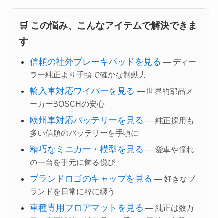
🛒 この悩み、こんなアイテムで解決できま
す
信頼の社外ブレーキパッドを見る
— ディー
ラー純正より手頃で確かな制動力
輸入車対応ワイパーを見る
— 世界的部品メ
ーカーBOSCHの安心
欧州車対応バッテリーを見る
— 純正採用も
多い信頼のバッテリーを手頃に
精巧なミニカー・模型を見る
— 愛車や憧れ
の一台を手元に飾る悦び
ブランドロゴのキャップを見る
— 好きなブ
ランドを日常に粋に纏う
車種専用フロアマットを見る
— 純正は数万