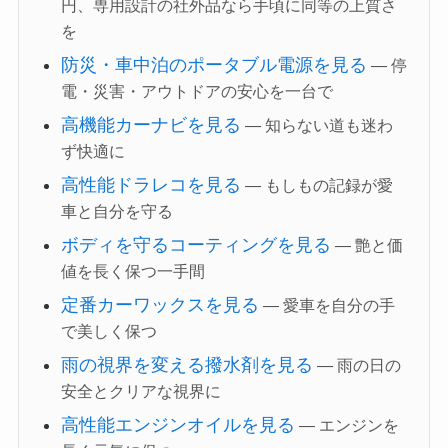
円、専用設計の社外品なら手頃に同等の上質さ
を
防災・車中泊のポータブル電源を見る
— 停
電・災害・アウトドアの安心を一台で
高機能カーナビを見る
— 知らない道も迷わ
ず快適に
高性能ドラレコを見る
— もしもの記録が愛
車と自分を守る
ボディを守るコーティングを見る
— 艶と価
値を長く保つ一手間
定番カーワックスを見る
— 愛車を自分の手
で美しく保つ
雨の視界を変える撥水剤を見る
— 雨の日の
安全とクリアな視界に
高性能エンジンオイルを見る
— エンジンを