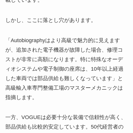
しかし、ここに落とし穴があります。
「Autobiographyはより高級で魅力的に見えます
が、追加された電子機器が故障した場合、修理コ
ストが非常に高額になります。特に特殊なオーデ
ィオシステムや電子制御の座席は、10年以上経過
した車両では部品供給も難しくなっています」と
高級輸入車専門整備工場のマスターメカニックは
指摘します。
一方、VOGUEは必要十分な装備で信頼性が高く、
部品供給も比較的安定しています。50代経営者の