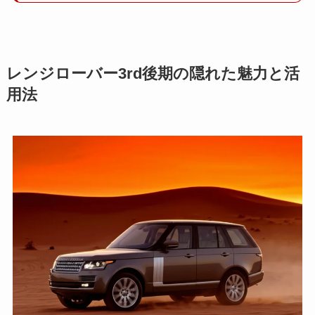
レンジローバー3rd後期の隠れた魅力と活
用法