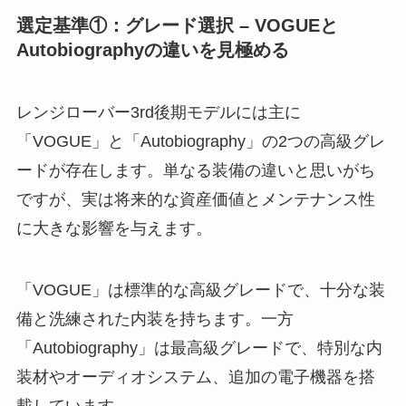
選定基準①：グレード選択 – VOGUEと
Autobiographyの違いを見極める
レンジローバー3rd後期モデルには主に
「VOGUE」と「Autobiography」の2つの高級グレ
ードが存在します。単なる装備の違いと思いがち
ですが、実は将来的な資産価値とメンテナンス性
に大きな影響を与えます。
「VOGUE」は標準的な高級グレードで、十分な装
備と洗練された内装を持ちます。一方
「Autobiography」は最高級グレードで、特別な内
装材やオーディオシステム、追加の電子機器を搭
載しています。