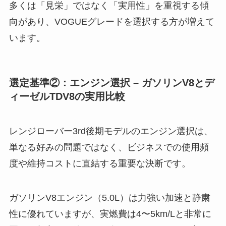
多くは「見栄」ではなく「実用性」を重視する傾
向があり、VOGUEグレードを選択する方が増えて
います。
選定基準②：エンジン選択 – ガソリンV8とデ
ィーゼルTDV8の実用比較
レンジローバー3rd後期モデルのエンジン選択は、
単なる好みの問題ではなく、ビジネスでの使用頻
度や維持コストに直結する重要な決断です。
ガソリンV8エンジン（5.0L）は力強い加速と静粛
性に優れていますが、実燃費は4〜5km/Lと非常に